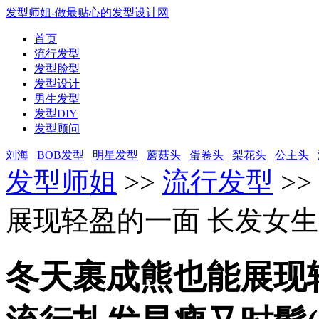
发型师姐-做最贴心的发型设计网
首页
流行发型
发型脸型
发型设计
男生发型
发型DIY
发型顾问
刘海
BOB发型
明星发型
蘑菇头
蛋卷头
梨花头
公主头
发型师姐
>>
流行发型
>>
展现轻盈的一面 长发女生
冬天裹成熊也能展现