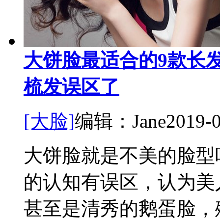
大饼脸最适合的9款长发
梳发误区了
[大脸]
编辑：Jane
2019-
大饼脸就是不美的脸型
的认知有误区，认为美
甚至是清秀的鹅蛋脸，