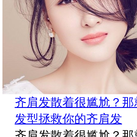
齐肩发散着很尴尬？那
发型拯救你的齐肩发
齐肩发散着很尴尬？那