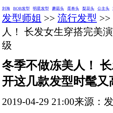
刘海
BOB发型
明星发型
蘑菇头
蛋卷头
梨花头
公主头
发型师姐
>>
流行发型
>>
人！ 长发女生穿搭完美
级
冬季不做冻美人！ 
开这几款发型时髦又
2019-04-29 21:00
来源：