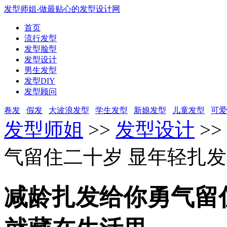
发型师姐-做最贴心的发型设计网
首页
流行发型
发型脸型
发型设计
男生发型
发型DIY
发型顾问
卷发
假发
大波浪发型
学生发型
新娘发型
儿童发型
可爱
发型师姐
>>
发型设计
>>
气留住二十岁 显年轻扎
减龄扎发给你勇气留