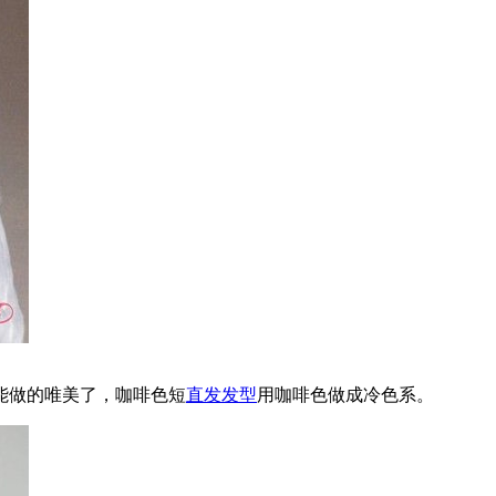
能做的唯美了，咖啡色短
直发发型
用咖啡色做成冷色系。