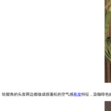
给鬓角的头发两边都做成很蓬松的空气感
卷发
特征，染咖啡色