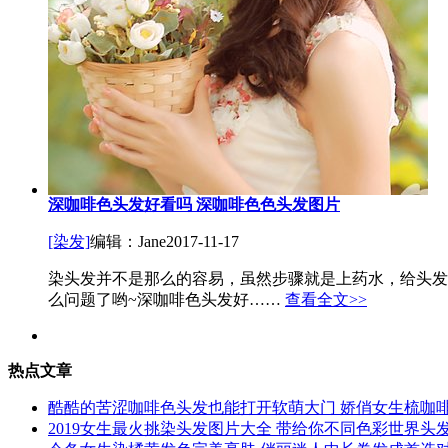
深咖啡色头发好看吗 深咖啡色色头发图片
[染发]
编辑：Jane
2017-11-17
染头发并不是那么的容易，虽然步骤就是上药水，给头发
么问题了哟~深咖啡色头发好……
查看全文>>
热点文章
酷酷的苦涩咖啡色头发也能打开软萌大门 娇俏女生梳咖
2019女生最火挑染头发图片大全 带给你不同色彩世界头