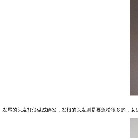
发尾的头发打薄做成碎发，发根的头发则是要蓬松很多的，女