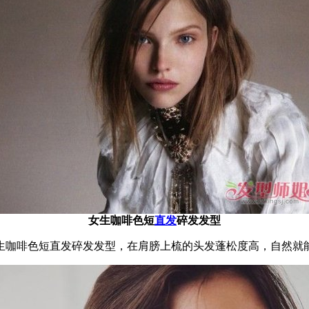
女生咖啡色短
直发
碎发发型
生咖啡色短直发碎发发型，在肩膀上梳的头发蓬松度高，自然就