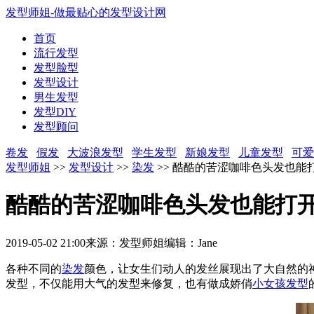
发型师姐-做最贴心的发型设计网
首页
流行发型
发型脸型
发型设计
男生发型
发型DIY
发型顾问
卷发
假发
大波浪发型
学生发型
新娘发型
儿童发型
可爱
发型师姐
>>
发型设计
>>
染发
>> 酷酷的苦涩咖啡色头发也能
酷酷的苦涩咖啡色头发也能打开
2019-05-02 21:00
来源：发型师姐
编辑：Jane
各种不同的
染发
颜色，让女生们动人的发丝展现出了大自然的
发型，不仅能用大气的发型来修复，也有做成娇俏
小女孩发型